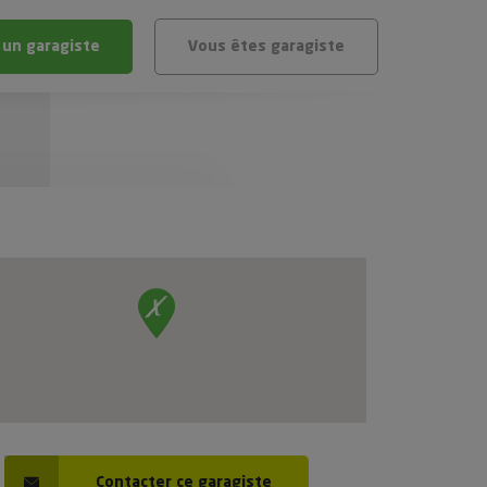
 un garagiste
Vous êtes garagiste
BLÈME
ÉHICULE
VÉHICULE ?
IGIBLE ?
stic gratuit
té de mon véhicule
Contacter ce garagiste