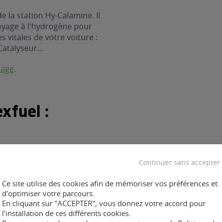
 la station Hy-Calamine. Il
oyage à l'hydrogène pour
 vitales de votre voiture :
Catalyseur...
nage
.
xfuel :
Continuer sans accepter
ment :
Ce site utilise des cookies afin de mémoriser vos préférences et
d'optimiser votre parcours.
En cliquant sur "ACCEPTER", vous donnez votre accord pour
l'installation de ces différents cookies.