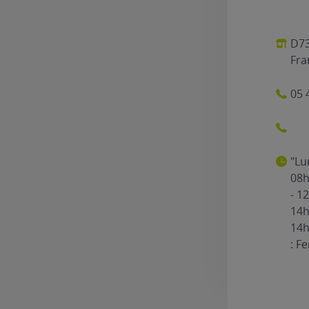
D73
Fra
05 
"Lu
08h
- 1
14h
14h
: F