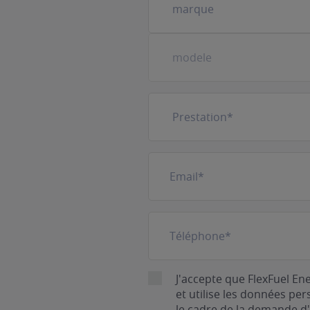
véhicule
(Nécessaire)
Prestation
(Nécessaire)
E-
mail
(Nécessaire)
Téléphone
(Nécessaire)
RGPD
J'accepte que FlexFuel En
et utilise les données pe
le cadre de la demande d'