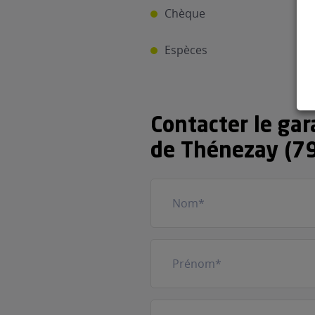
Chèque
Espèces
Contacter le ga
de Thénezay (7
Nom
(Nécessaire)
Prénom
(Nécessaire)
Votre