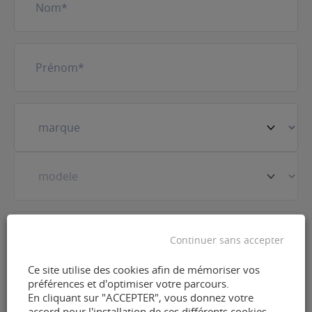
Prénom
(Nécessaire)
Votre
véhicule
(Nécessaire)
Prestation
(Nécessaire)
Continuer sans accepter
Ce site utilise des cookies afin de mémoriser vos
E-
préférences et d'optimiser votre parcours.
mail
(Nécessaire)
En cliquant sur "ACCEPTER", vous donnez votre
accord pour l'installation de ces différents cookies.