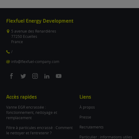
Flexfuel Energy Development
5 avenue des Renardières
77250 Ecuelles
France
/
info@flexfuel-company.com
On
On
On
On
On
facebook
twitter
instagram
linkedin
youtube
Accès rapides
Liens
Vanne EGR encrassée :
À propos
fonctionnement, nettoyage et
Presse
remplacement
Recrutements
Filtre à particules encrassé : Comment
le nettoyer et l’entretenir ?
Particulier : informations utiles