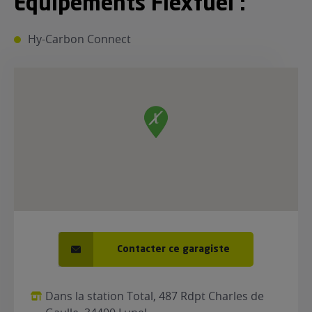
Equipements Flexfuel :
ur le Superéthanol
nt
OBLÈME
85
Hy-Carbon Connect
VÉHICULE ?
nostic gratuit
ÉHICULE
LIGIBLE ?
tibilité de mon
cule
e
 garagiste
Contacter ce garagiste
Dans la station Total, 487 Rdpt Charles de