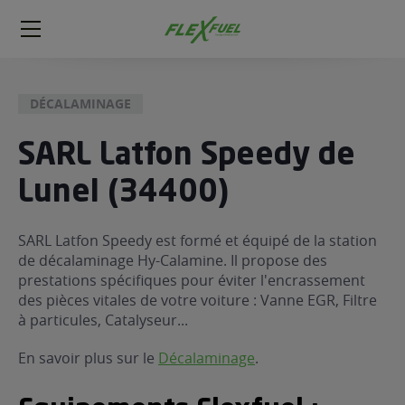
FlexFuel
Méga
menu
DÉCALAMINAGE
ogène
ge
SARL Latfon Speedy de
Lunel (34400)
 économique
l E85
FlexFuel
SARL Latfon Speedy est formé et équipé de la station
de décalaminage Hy-Calamine. Il propose des
xFuel
prestations spécifiques pour éviter l'encrassement
 garagiste
des pièces vitales de votre voiture : Vanne EGR, Filtre
économiser du carburant avec
à particules, Catalyseur...
ur le Décalaminage
 garagiste
En savoir plus sur le
Décalaminage
.