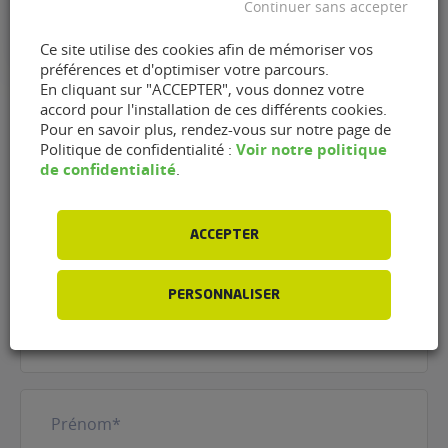
Continuer sans accepter
Vendredi : 08h00 - 12h00 et 14h00 - 19h00
Samedi : 08h00 - 12h00 et 14h00 - 19h00
Ce site utilise des cookies afin de mémoriser vos
Dimanche : Fermé"
préférences et d'optimiser votre parcours.
En cliquant sur "ACCEPTER", vous donnez votre
accord pour l'installation de ces différents cookies.
Pour en savoir plus, rendez-vous sur notre page de
Voir notre politique
Politique de confidentialité :
Contacter le garage SAS
de confidentialité
.
David Gerbier - Agent Fiat et
Alfa Roméo de Cessy
ACCEPTER
(01170)
PERSONNALISER
Nom
(Nécessaire)
Prénom
(Nécessaire)