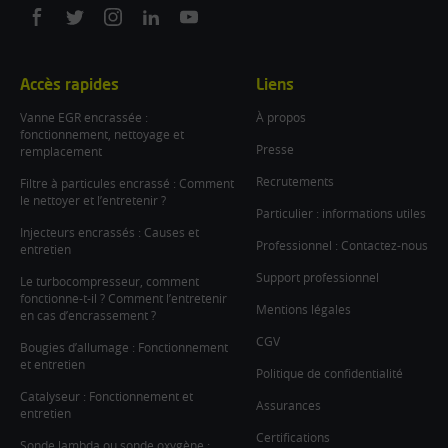
On
On
On
On
On
facebook
twitter
instagram
linkedin
youtube
Accès rapides
Liens
Vanne EGR encrassée :
À propos
fonctionnement, nettoyage et
Presse
remplacement
Recrutements
Filtre à particules encrassé : Comment
le nettoyer et l’entretenir ?
Particulier : informations utiles
Injecteurs encrassés : Causes et
Professionnel : Contactez-nous
entretien
Support professionnel
Le turbocompresseur, comment
fonctionne-t-il ? Comment l’entretenir
Mentions légales
en cas d’encrassement ?
CGV
Bougies d’allumage : Fonctionnement
et entretien
Politique de confidentialité
Catalyseur : Fonctionnement et
Assurances
entretien
Certifications
Sonde lambda ou sonde oxygène :