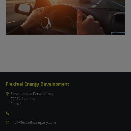
Flexfuel Energy Development
5 avenue des Renardières
77250 Ecuelles
France
/
info@flexfuel-company.com