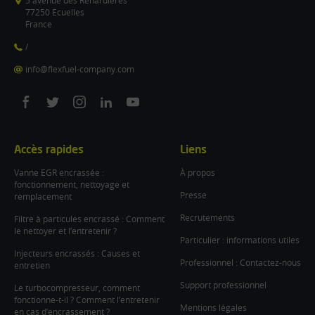
5 avenue des Renardières
77250 Ecuelles
France
/
info@flexfuel-company.com
On
On
On
On
On
facebook
twitter
instagram
linkedin
youtube
Accès rapides
Liens
Vanne EGR encrassée :
À propos
fonctionnement, nettoyage et
Presse
remplacement
Recrutements
Filtre à particules encrassé : Comment
le nettoyer et l’entretenir ?
Particulier : informations utiles
Injecteurs encrassés : Causes et
Professionnel : Contactez-nous
entretien
Support professionnel
Le turbocompresseur, comment
fonctionne-t-il ? Comment l’entretenir
Mentions légales
en cas d’encrassement ?