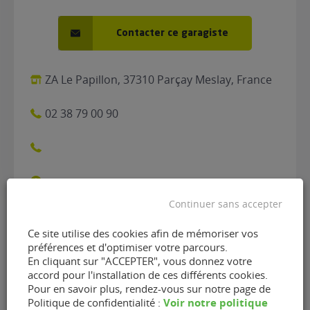
Contacter ce garagiste
ZA Le Papillon, 37310 Parçay Meslay, France
02 38 79 00 90
Continuer sans accepter
Ce site utilise des cookies afin de mémoriser vos
Contacter le garage SEC de
préférences et d'optimiser votre parcours.
En cliquant sur "ACCEPTER", vous donnez votre
Parçay-Meslay (37210)
accord pour l'installation de ces différents cookies.
Pour en savoir plus, rendez-vous sur notre page de
Voir notre politique
Politique de confidentialité :
Nom
(Nécessaire)