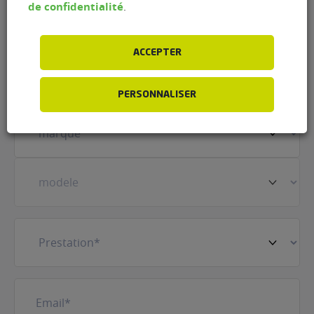
de confidentialité
.
ACCEPTER
Prénom
(Nécessaire)
PERSONNALISER
Votre
véhicule
(Nécessaire)
Prestation
(Nécessaire)
E-
mail
(Nécessaire)