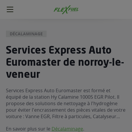
FlexFuel
Méga
menu
DÉCALAMINAGE
ogène
ge
Services Express Auto
Euromaster de norroy-le-
 économique
l E85
veneur
FlexFuel
xFuel
Services Express Auto Euromaster est formé et
 garagiste
équipé de la station Hy Calamine 1000S EGR Pilot. Il
économiser du carburant avec
propose des solutions de nettoyage à l'hydrogène
pour éviter l'encrassement des pièces vitales de votre
ur le Décalaminage
 garagiste
voiture : Vanne EGR, Filtre à particules, Catalyseur...
En savoir plus sur le
Décalaminage
.