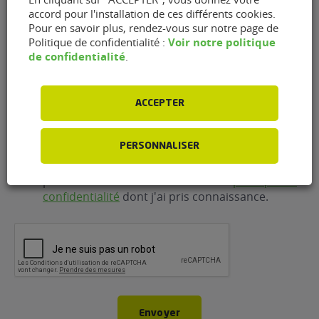
mail
(Nécessaire)
accord pour l'installation de ces différents cookies.
Pour en savoir plus, rendez-vous sur notre page de
Voir notre politique
Politique de confidentialité :
Téléphone
(Nécessaire)
de confidentialité
.
ACCEPTER
RGPD
J'accepte que FlexFuel Energy Development
collecte et utilise les données personnelles
PERSONNALISER
renseignées dans le cadre de la demande
d'information et de la relation commerciale qui
peut en découler en accord avec la
politique de
confidentialité
dont j'ai pris connaissance.
CAPTCHA
Envoyer