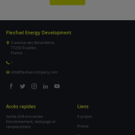
Flexfuel Energy Development
5 avenue des Renardières
77250 Ecuelles
France
/
info@flexfuel-company.com
On
On
On
On
On
facebook
twitter
instagram
linkedin
youtube
Accès rapides
Liens
Vanne EGR encrassée :
À propos
fonctionnement, nettoyage et
Presse
remplacement