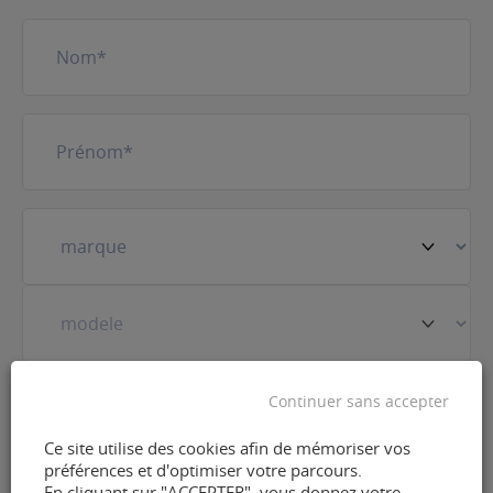
Nom
(Nécessaire)
Prénom
(Nécessaire)
Votre
véhicule
(Nécessaire)
Prestation
(Nécessaire)
Continuer sans accepter
Ce site utilise des cookies afin de mémoriser vos
préférences et d'optimiser votre parcours.
E-
En cliquant sur "ACCEPTER", vous donnez votre