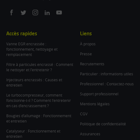
On
On
On
On
On
facebook
twitter
instagram
linkedin
youtube
Accès rapides
Liens
Vanne EGR encrassée :
À propos
fonctionnement, nettoyage et
Presse
remplacement
Recrutements
Filtre à particules encrassé : Comment
le nettoyer et l’entretenir ?
Particulier : informations utiles
Injecteurs encrassés : Causes et
Professionnel : Contactez-nous
entretien
Support professionnel
Le turbocompresseur, comment
fonctionne-t-il ? Comment l’entretenir
Mentions légales
en cas d’encrassement ?
CGV
Bougies d’allumage : Fonctionnement
et entretien
Politique de confidentialité
Catalyseur : Fonctionnement et
Assurances
entretien