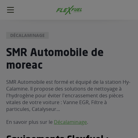
FlexFuel
Méga
menu
DÉCALAMINAGE
ogène
ge
SMR Automobile de
moreac
 économique
l E85
FlexFuel
SMR Automobile est formé et équipé de la station Hy-
Calamine. Il propose des solutions de nettoyage à
xFuel
l'hydrogène pour éviter l'encrassement des pièces
 garagiste
vitales de votre voiture : Vanne EGR, Filtre à
économiser du carburant avec
particules, Catalyseur...
ur le Décalaminage
 garagiste
En savoir plus sur le
Décalaminage
.