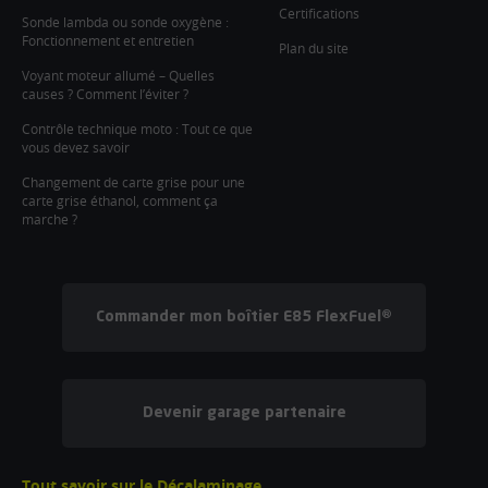
Certifications
Sonde lambda ou sonde oxygène :
Fonctionnement et entretien
Plan du site
Voyant moteur allumé – Quelles
causes ? Comment l’éviter ?
Contrôle technique moto : Tout ce que
vous devez savoir
Changement de carte grise pour une
carte grise éthanol, comment ça
marche ?
Commander mon boîtier E85 FlexFuel®
Devenir garage partenaire
Tout savoir sur le Décalaminage