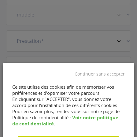
Prestation
(Nécessaire)
E-
mail
(Nécessaire)
Continuer sans accepter
Téléphone
(Nécessaire)
Ce site utilise des cookies afin de mémoriser vos
préférences et d'optimiser votre parcours.
En cliquant sur "ACCEPTER", vous donnez votre
accord pour l'installation de ces différents cookies.
Pour en savoir plus, rendez-vous sur notre page de
RGPD
J'accepte que FlexFuel Energy Development
Voir notre politique
Politique de confidentialité :
collecte et utilise les données personnelles
de confidentialité
.
renseignées dans le cadre de la demande
d'information et de la relation commerciale qui