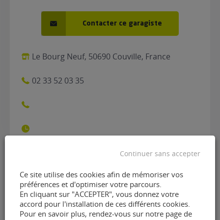
Contacter ce garagiste
Le Bourg Neuf, 50690 Couville, France
02 33 52 03 35
Continuer sans accepter
Contacter le garage Station
Ce site utilise des cookies afin de mémoriser vos
préférences et d'optimiser votre parcours.
Le Bourg Neuf de Couville
En cliquant sur "ACCEPTER", vous donnez votre
accord pour l'installation de ces différents cookies.
(50690)
Pour en savoir plus, rendez-vous sur notre page de