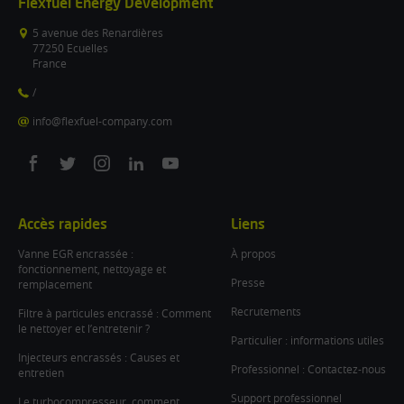
Flexfuel Energy Development
5 avenue des Renardières
77250 Ecuelles
France
/
info@flexfuel-company.com
On
On
On
On
On
facebook
twitter
instagram
linkedin
youtube
Accès rapides
Liens
Vanne EGR encrassée :
À propos
fonctionnement, nettoyage et
Presse
remplacement
Recrutements
Filtre à particules encrassé : Comment
le nettoyer et l’entretenir ?
Particulier : informations utiles
Injecteurs encrassés : Causes et
Professionnel : Contactez-nous
entretien
Support professionnel
Le turbocompresseur, comment