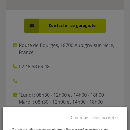
Contacter ce garagiste
Route de Bourges, 18700 Aubigny-sur-Nère,
France
02 48 58 69 48
"Lundi : 08h30 - 12h00 et 14h00 - 18h00
Mardi : 08h30 - 12h00 et 14h00 - 18h00
Mercredi : 08h30 - 12h00 et 14h00 - 18h00
Jeudi : 08h30 - 12h00 et 14h00 - 18h00
Continuer sans accepter
Vendredi : 08h30 - 12h00 et 14h00 - 18h00
Samedi : 08h30 - 12h00 Dimanche : Fermé"
Ce site utilise des cookies afin de mémoriser vos