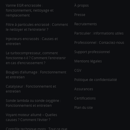
Vanne EGR encrassée :
À propos
fonctionnement, nettoyage et
Presse
remplacement
Recrutements
Filtre à particules encrassé : Comment
le nettoyer et l’entretenir ?
Particulier : informations utiles
Injecteurs encrassés : Causes et
Professionnel : Contactez-nous
entretien
Support professionnel
Le turbocompresseur, comment
fonctionne-t-il ? Comment l’entretenir
Mentions légales
en cas d’encrassement ?
CGV
Bougies d’allumage : Fonctionnement
et entretien
Politique de confidentialité
Catalyseur : Fonctionnement et
Assurances
entretien
Certifications
Sonde lambda ou sonde oxygène :
Fonctionnement et entretien
Plan du site
Voyant moteur allumé – Quelles
causes ? Comment l’éviter ?
Contrôle technique moto : Tout ce que