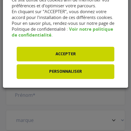
préférences et d'optimiser votre parcours.
En cliquant sur "ACCEPTER", vous donnez votre
accord pour l'installation de ces différents cookies.
Pour en savoir plus, rendez-vous sur notre page de
Contacter le garage Top
Voir notre politique
Politique de confidentialité :
de confidentialité
.
Garage C2A de Aubigny-sur-
Nère (18700)
ACCEPTER
Nom
(Nécessaire)
PERSONNALISER
Prénom
(Nécessaire)
Votre
véhicule
(Nécessaire)