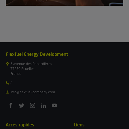
Flexfuel Energy Development
5 avenue des Renardières
77250 Ecuelles
France
/
info@flexfuel-company.com
On
On
On
On
On
facebook
twitter
instagram
linkedin
youtube
Accès rapides
Liens