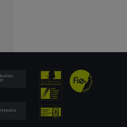
oîtier
l®
rtenaire