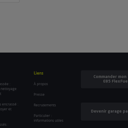
Liens
Commander mon b
E85 FlexFue
ssée :
À propos
 nettoyage
t
Presse
es encrassé :
Recrutements
oyer et
Devenir garage pa
Particulier :
informations utiles
ssés :