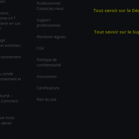
ien
Professionnel :
Contactez-nous
Tout savoir sur le D
sseur,
ne-t-il ?
Support
tenir en cas
professionnel
?
Tout savoir sur le S
Mentions légales
age :
et entretien
CGV
nctionnement
Politique de
confidentialité
u sonde
Assurances
ionnement et
Certifications
llumé –
Plan du site
 ? Comment
que moto :
s devez