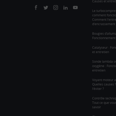
Causes et entret
On
On
On
On
On
Le turbocompre
comment fonction
facebook
twitter
instagram
linkedin
youtube
Comment l’entre
d’encrassement 
Bougies d’allum
Fonctionnement 
Catalyseur : Fo
et entretien
Sonde lambda o
oxygène : Fonct
entretien
Voyant moteur a
Quelles causes
l’éviter ?
Contrôle techni
Tout ce que vou
savoir