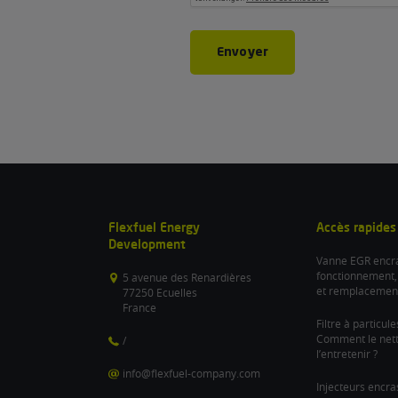
Envoyer
Flexfuel Energy
Accès rapides
Development
Vanne EGR encra
fonctionnement,
5 avenue des Renardières
et remplacemen
77250 Ecuelles
France
Filtre à particul
Comment le nett
/
l’entretenir ?
info@flexfuel-company.com
Injecteurs encra