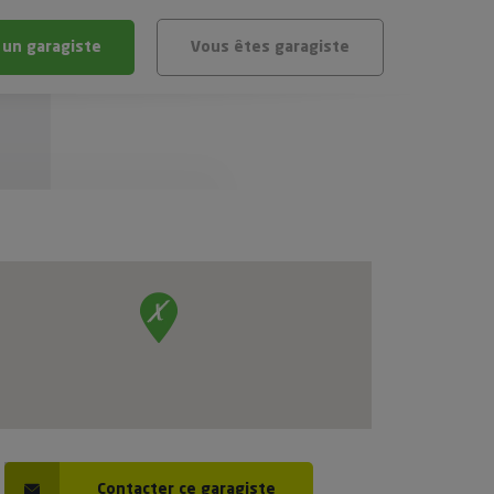
 un garagiste
Vous êtes garagiste
BLÈME
ÉHICULE
VÉHICULE ?
IGIBLE ?
stic gratuit
té de mon véhicule
Contacter ce garagiste