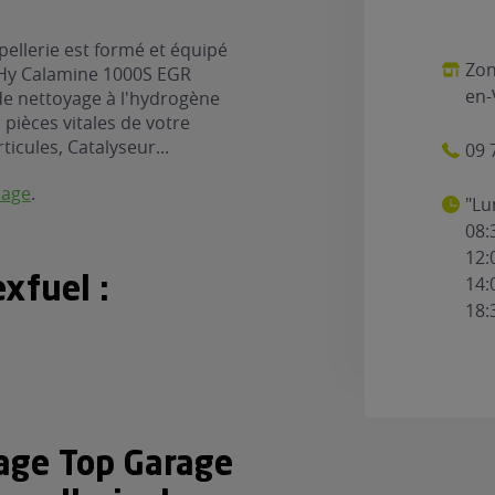
ellerie est formé et équipé
Zon
 Hy Calamine 1000S EGR
en-
 de nettoyage à l'hydrogène
pièces vitales de votre
ticules, Catalyseur...
09 
nage
.
"Lu
08:
12:
14:
xfuel :
18:
rage Top Garage