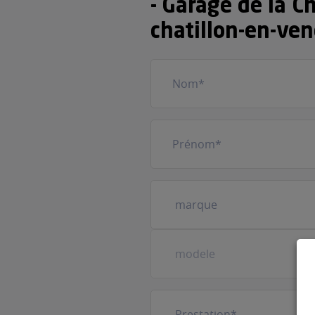
- Garage de la C
chatillon-en-ven
Nom
(Nécessaire)
Prénom
(Nécessaire)
Votre
véhicule
(Nécessaire)
Prestation
(Nécessaire)