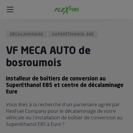
FlexFuel
Méga
menu
DÉCALAMINAGE
SUPERÉTHANOL E85
ogène
ge
VF MECA AUTO de
bosroumois
 économique
l E85
FlexFuel
Installeur de boîtiers de conversion au
SuperEthanol E85 et centre de décalaminage
xFuel
Eure
 garagiste
économiser du carburant avec
Vous êtes à la recherche d'un partenaire agréé par
FlexFuel Company pour le décalaminage de votre
ur le Décalaminage
 garagiste
véhicule ou l'installation de boîtier de conversion au
Superéthanol E85 à Eure ?