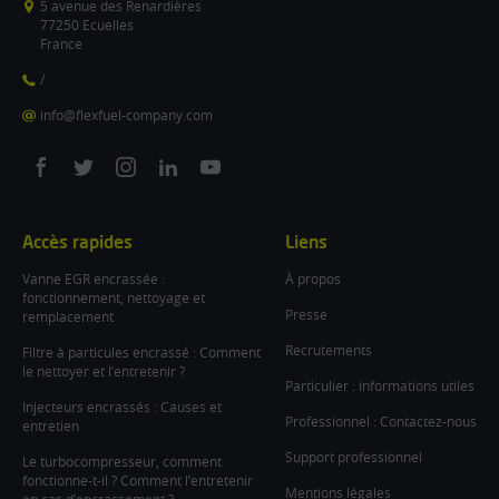
5 avenue des Renardières
77250 Ecuelles
France
/
info@flexfuel-company.com
On
On
On
On
On
facebook
twitter
instagram
linkedin
youtube
Accès rapides
Liens
Vanne EGR encrassée :
À propos
fonctionnement, nettoyage et
Presse
remplacement
Recrutements
Filtre à particules encrassé : Comment
le nettoyer et l’entretenir ?
Particulier : informations utiles
Injecteurs encrassés : Causes et
Professionnel : Contactez-nous
entretien
Support professionnel
Le turbocompresseur, comment
fonctionne-t-il ? Comment l’entretenir
Mentions légales