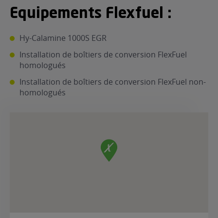
Equipements Flexfuel :
ur le Superéthanol
nt
OBLÈME
85
VÉHICULE ?
Hy-Calamine 1000S EGR
Installation de boîtiers de conversion FlexFuel
nostic gratuit
homologués
ÉHICULE
LIGIBLE ?
Installation de boîtiers de conversion FlexFuel non-
homologués
tibilité de mon
cule
e
 garagiste