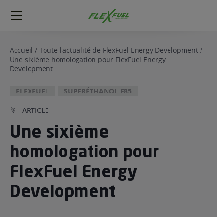
FlexFuel
Méga
menu
Accueil
/
Toute l’actualité de FlexFuel Energy Development
/
Une sixième homologation pour FlexFuel Energy
ogène
Development
ge
FLEXFUEL
SUPERÉTHANOL E85
 économique
ARTICLE
l E85
FlexFuel
Une sixième
xFuel
homologation pour
 garagiste
économiser du carburant avec
FlexFuel Energy
ur le Décalaminage
 garagiste
Development