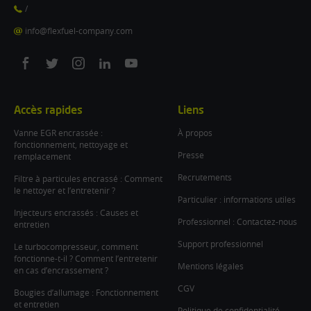
/
info@flexfuel-company.com
On
On
On
On
On
facebook
twitter
instagram
linkedin
youtube
Accès rapides
Liens
Vanne EGR encrassée :
À propos
fonctionnement, nettoyage et
Presse
remplacement
Recrutements
Filtre à particules encrassé : Comment
le nettoyer et l’entretenir ?
Particulier : informations utiles
Injecteurs encrassés : Causes et
Professionnel : Contactez-nous
entretien
Support professionnel
Le turbocompresseur, comment
fonctionne-t-il ? Comment l’entretenir
Mentions légales
en cas d’encrassement ?
CGV
Bougies d’allumage : Fonctionnement
et entretien
Politique de confidentialité