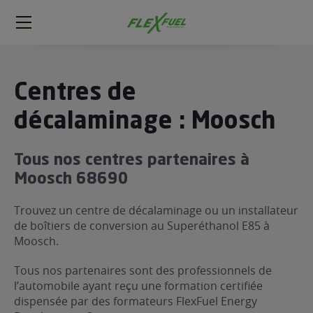
FlexFuel
Méga
menu
ogène
Centres de
ge
décalaminage : Moosch
 économique
Tous nos centres partenaires à
l E85
Moosch 68690
FlexFuel
xFuel
Trouvez un centre de décalaminage ou un installateur
 garagiste
de boîtiers de conversion au Superéthanol E85 à
Moosch.
économiser du carburant avec
ur le Décalaminage
 garagiste
Tous nos partenaires sont des professionnels de
l’automobile ayant reçu une formation certifiée
dispensée par des formateurs FlexFuel Energy