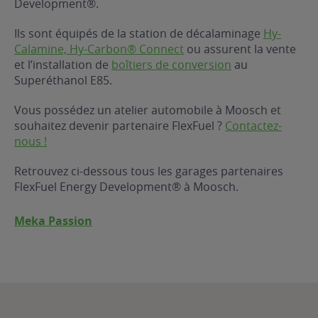
Development®.
ur le Superéthanol
nt
OBLÈME
85
Ils sont équipés de la station de décalaminage
Hy-
VÉHICULE ?
Calamine, Hy-Carbon® Connect
ou assurent la vente
et l’installation de
boîtiers de conversion
au
Superéthanol E85.
nostic gratuit
ÉHICULE
Vous possédez un atelier automobile à Moosch et
LIGIBLE ?
souhaitez devenir partenaire FlexFuel ?
Contactez-
nous !
tibilité de mon
cule
Retrouvez ci-dessous tous les garages partenaires
e
FlexFuel Energy Development® à Moosch.
 garagiste
Meka Passion