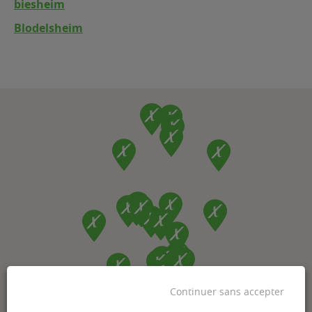
biesheim
Blodelsheim
Continuer sans accepter