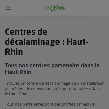
FlexFuel
Méga
menu
ogène
Centres de
ge
décalaminage : Haut-
Rhin
 économique
l E85
FlexFuel
Tous nos centres partenaire dans le
xFuel
Haut-Rhin
 garagiste
Trouvez un centre de décalaminage ou un installateur
économiser du carburant avec
de boîtiers de conversion au Superéthanol E85 dans
ur le Décalaminage
 garagiste
le Haut-Rhin.
Tous nos partenaires sont des professionnels de