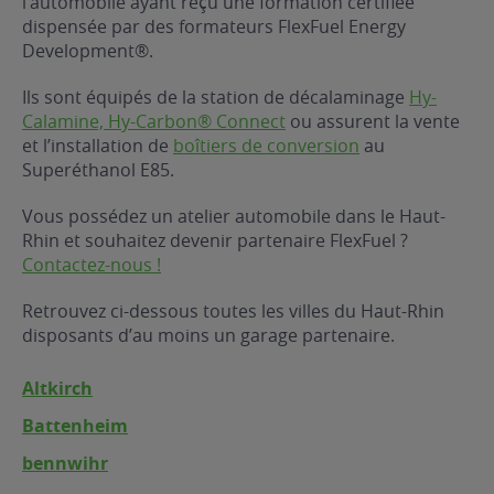
l’automobile ayant reçu une formation certifiée
dispensée par des formateurs FlexFuel Energy
ur le Superéthanol
nt
OBLÈME
85
Development®.
VÉHICULE ?
Ils sont équipés de la station de décalaminage
Hy-
Calamine, Hy-Carbon® Connect
ou assurent la vente
nostic gratuit
et l’installation de
boîtiers de conversion
au
ÉHICULE
Superéthanol E85.
LIGIBLE ?
Vous possédez un atelier automobile dans le Haut-
Rhin et souhaitez devenir partenaire FlexFuel ?
tibilité de mon
Contactez-nous !
cule
e
Retrouvez ci-dessous toutes les villes du Haut-Rhin
 garagiste
disposants d’au moins un garage partenaire.
Altkirch
Battenheim
bennwihr