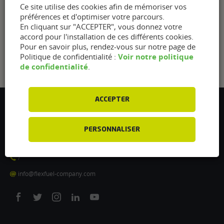
Ce site utilise des cookies afin de mémoriser vos
préférences et d'optimiser votre parcours.
En cliquant sur "ACCEPTER", vous donnez votre
accord pour l'installation de ces différents cookies.
Pour en savoir plus, rendez-vous sur notre page de
Voir notre politique
Politique de confidentialité :
de confidentialité
.
ACCEPTER
Flexfuel Energy Development
5 avenue des Renardières
PERSONNALISER
77250 Ecuelles
France
/
info@flexfuel-company.com
On
On
On
On
On
facebook
twitter
instagram
linkedin
youtube