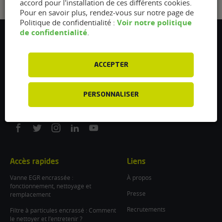
accord pour l'installation de ces différents cookies.
Pour en savoir plus, rendez-vous sur notre page de
Voir notre politique
Politique de confidentialité :
de confidentialité
.
Flexfuel Energy Development
5 avenue des Renardières
77250 Ecuelles
ACCEPTER
France
/
PERSONNALISER
info@flexfuel-company.com
On
On
On
On
On
facebook
twitter
instagram
linkedin
youtube
Accès rapides
Liens
Vanne EGR encrassée :
À propos
fonctionnement, nettoyage et
Presse
remplacement
Recrutements
Filtre à particules encrassé : Comment
le nettoyer et l’entretenir ?