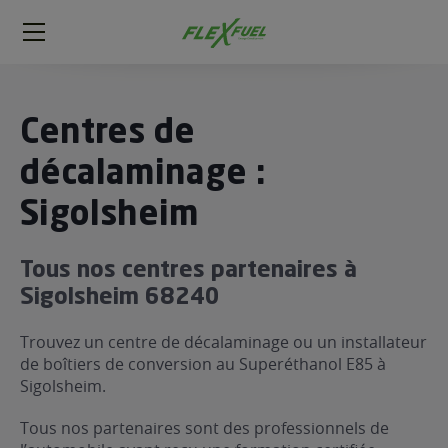
FlexFuel
Méga
menu
ogène
Centres de
ge
décalaminage :
Sigolsheim
 économique
l E85
FlexFuel
Tous nos centres partenaires à
xFuel
Sigolsheim 68240
 garagiste
Trouvez un centre de décalaminage ou un installateur
économiser du carburant avec
de boîtiers de conversion au Superéthanol E85 à
ur le Décalaminage
 garagiste
Sigolsheim.
Tous nos partenaires sont des professionnels de