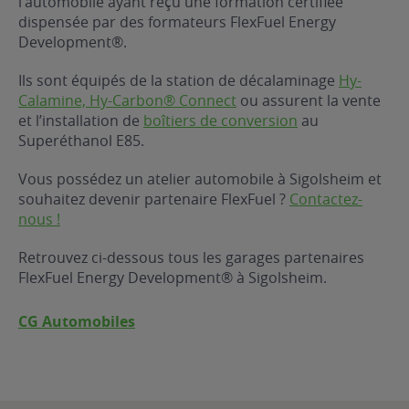
l’automobile ayant reçu une formation certifiée
dispensée par des formateurs FlexFuel Energy
ur le Superéthanol
nt
OBLÈME
85
Development®.
VÉHICULE ?
Ils sont équipés de la station de décalaminage
Hy-
Calamine, Hy-Carbon® Connect
ou assurent la vente
nostic gratuit
et l’installation de
boîtiers de conversion
au
ÉHICULE
Superéthanol E85.
LIGIBLE ?
Vous possédez un atelier automobile à Sigolsheim et
souhaitez devenir partenaire FlexFuel ?
Contactez-
tibilité de mon
nous !
cule
e
Retrouvez ci-dessous tous les garages partenaires
 garagiste
FlexFuel Energy Development® à Sigolsheim.
CG Automobiles