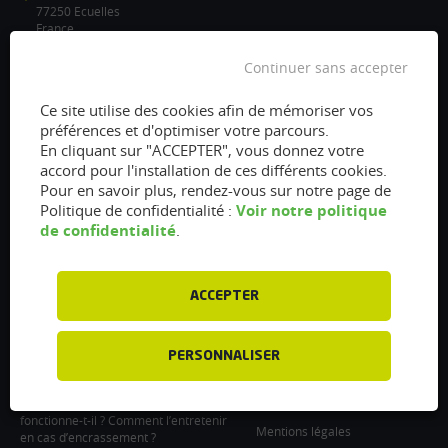
77250 Ecuelles
France
/
Continuer sans accepter
info@flexfuel-company.com
Ce site utilise des cookies afin de mémoriser vos
préférences et d'optimiser votre parcours.
On
On
On
On
On
En cliquant sur "ACCEPTER", vous donnez votre
accord pour l'installation de ces différents cookies.
facebook
twitter
instagram
linkedin
youtube
Pour en savoir plus, rendez-vous sur notre page de
Accès rapides
Liens
Voir notre politique
Politique de confidentialité :
de confidentialité
.
Vanne EGR encrassée :
À propos
fonctionnement, nettoyage et
Presse
remplacement
ACCEPTER
Recrutements
Filtre à particules encrassé : Comment
le nettoyer et l’entretenir ?
Particulier : informations utiles
Injecteurs encrassés : Causes et
PERSONNALISER
Professionnel : Contactez-nous
entretien
Support professionnel
Le turbocompresseur, comment
fonctionne-t-il ? Comment l’entretenir
Mentions légales
en cas d’encrassement ?