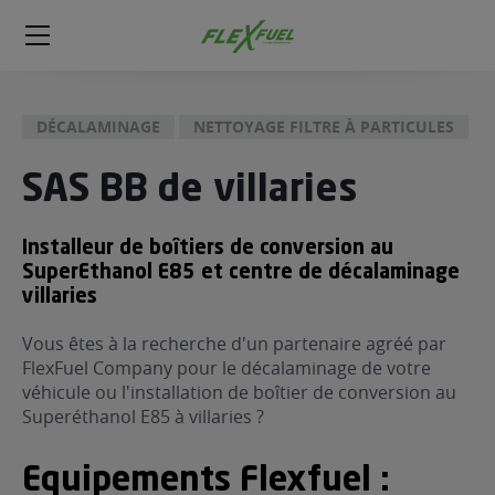
FlexFuel
Méga
menu
DÉCALAMINAGE
NETTOYAGE FILTRE À PARTICULES
ogène
ge
SAS BB de villaries
 économique
Installeur de boîtiers de conversion au
l E85
SuperEthanol E85 et centre de décalaminage
FlexFuel
villaries
xFuel
Vous êtes à la recherche d'un partenaire agréé par
 garagiste
FlexFuel Company pour le décalaminage de votre
économiser du carburant avec
véhicule ou l'installation de boîtier de conversion au
ur le Décalaminage
Superéthanol E85 à villaries ?
 garagiste
Equipements Flexfuel :