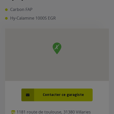
ur le Superéthanol
nt
OBLÈME
Carbon FAP
85
VÉHICULE ?
Hy-Calamine 1000S EGR
nostic gratuit
ÉHICULE
LIGIBLE ?
tibilité de mon
cule
e
 garagiste
Contacter ce garagiste
1181 route de toulouse, 31380 Villaries