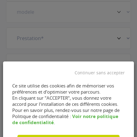
Prestation
(Nécessaire)
E-
mail
(Nécessaire)
Continuer sans accepter
Téléphone
(Nécessaire)
Ce site utilise des cookies afin de mémoriser vos
préférences et d'optimiser votre parcours.
En cliquant sur "ACCEPTER", vous donnez votre
accord pour l'installation de ces différents cookies.
RGPD
J'accepte que FlexFuel Energy Development
Pour en savoir plus, rendez-vous sur notre page de
Voir notre politique
collecte et utilise les données personnelles
Politique de confidentialité :
de confidentialité
.
renseignées dans le cadre de la demande
d'information et de la relation commerciale qui
peut en découler en accord avec la
politique de