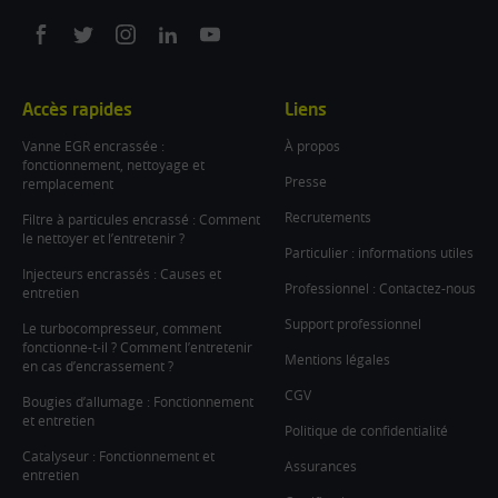
On
On
On
On
On
facebook
twitter
instagram
linkedin
youtube
Accès rapides
Liens
Vanne EGR encrassée :
À propos
fonctionnement, nettoyage et
Presse
remplacement
Recrutements
Filtre à particules encrassé : Comment
le nettoyer et l’entretenir ?
Particulier : informations utiles
Injecteurs encrassés : Causes et
Professionnel : Contactez-nous
entretien
Support professionnel
Le turbocompresseur, comment
fonctionne-t-il ? Comment l’entretenir
Mentions légales
en cas d’encrassement ?
CGV
Bougies d’allumage : Fonctionnement
et entretien
Politique de confidentialité
Catalyseur : Fonctionnement et
Assurances
entretien