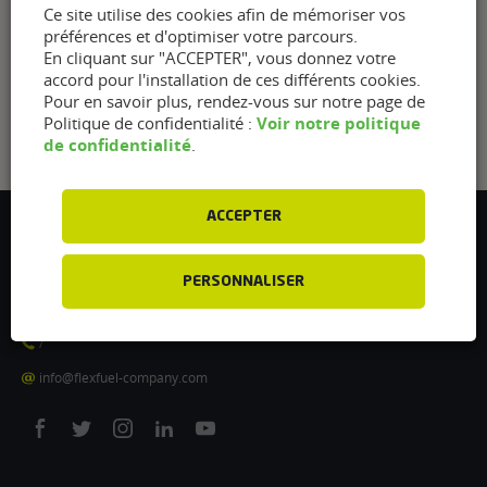
Ce site utilise des cookies afin de mémoriser vos
préférences et d'optimiser votre parcours.
En cliquant sur "ACCEPTER", vous donnez votre
accord pour l'installation de ces différents cookies.
Pour en savoir plus, rendez-vous sur notre page de
Voir notre politique
Politique de confidentialité :
de confidentialité
.
ACCEPTER
Flexfuel Energy Development
5 avenue des Renardières
PERSONNALISER
77250 Ecuelles
France
/
info@flexfuel-company.com
On
On
On
On
On
facebook
twitter
instagram
linkedin
youtube