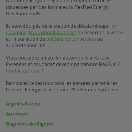
l’automobile ayant reçu une formation certifiée
dispensée par des formateurs FlexFuel Energy
ur le Superéthanol
nt
OBLÈME
85
Development®.
VÉHICULE ?
Ils sont équipés de la station de décalaminage
Hy-
Calamine, Hy-Carbon® Connect
ou assurent la vente
nostic gratuit
et l’installation de
boîtiers de conversion
au
ÉHICULE
Superéthanol E85.
LIGIBLE ?
Vous possédez un atelier automobile à Hautes-
Pyrénées et souhaitez devenir partenaire FlexFuel ?
tibilité de mon
Contactez-nous !
cule
e
Retrouvez ci-dessous tous les garages partenaires
 garagiste
FlexFuel Energy Development® à Hautes-Pyrénées.
Argelès-Gazost
Aurensan
Bagnères-de-Bigorre