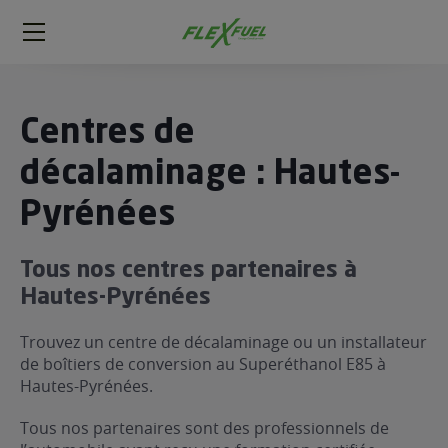
FlexFuel
Méga
menu
ogène
Centres de
ge
décalaminage : Hautes-
Pyrénées
 économique
l E85
FlexFuel
Tous nos centres partenaires à
xFuel
Hautes-Pyrénées
 garagiste
Trouvez un centre de décalaminage ou un installateur
économiser du carburant avec
de boîtiers de conversion au Superéthanol E85 à
ur le Décalaminage
 garagiste
Hautes-Pyrénées.
Tous nos partenaires sont des professionnels de