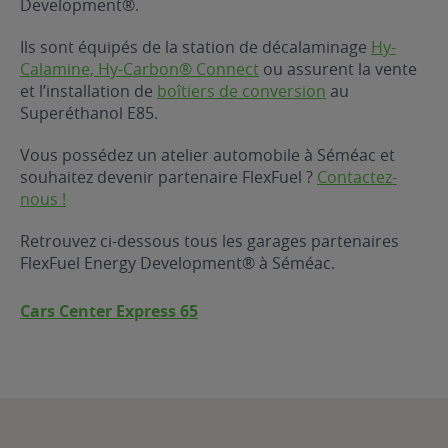
Development®.
ur le Superéthanol
nt
OBLÈME
85
Ils sont équipés de la station de décalaminage
Hy-
VÉHICULE ?
Calamine, Hy-Carbon® Connect
ou assurent la vente
et l’installation de
boîtiers de conversion
au
Superéthanol E85.
nostic gratuit
ÉHICULE
Vous possédez un atelier automobile à Séméac et
LIGIBLE ?
souhaitez devenir partenaire FlexFuel ?
Contactez-
nous !
tibilité de mon
cule
Retrouvez ci-dessous tous les garages partenaires
e
FlexFuel Energy Development® à Séméac.
 garagiste
Cars Center Express 65