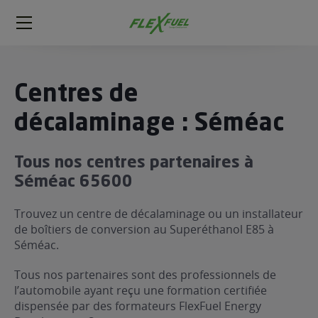
FlexFuel
Méga
menu
ogène
Centres de
ge
décalaminage : Séméac
 économique
Tous nos centres partenaires à
l E85
Séméac 65600
FlexFuel
xFuel
Trouvez un centre de décalaminage ou un installateur
 garagiste
de boîtiers de conversion au Superéthanol E85 à
Séméac.
économiser du carburant avec
ur le Décalaminage
 garagiste
Tous nos partenaires sont des professionnels de
l’automobile ayant reçu une formation certifiée
dispensée par des formateurs FlexFuel Energy