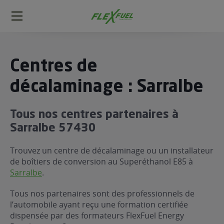
FlexFuel
Méga
menu
ogène
Centres de
ge
décalaminage : Sarralbe
 économique
Tous nos centres partenaires à
l E85
Sarralbe 57430
FlexFuel
xFuel
Trouvez un centre de décalaminage ou un installateur
 garagiste
de boîtiers de conversion au Superéthanol E85 à
Sarralbe
.
économiser du carburant avec
ur le Décalaminage
 garagiste
Tous nos partenaires sont des professionnels de
l’automobile ayant reçu une formation certifiée
dispensée par des formateurs FlexFuel Energy