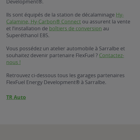
Development®.
ur le Superéthanol
nt
OBLÈME
85
Ils sont équipés de la station de décalaminage
Hy-
VÉHICULE ?
Calamine, Hy-Carbon® Connect
ou assurent la vente
et l’installation de
boîtiers de conversion
au
Superéthanol E85.
nostic gratuit
ÉHICULE
Vous possédez un atelier automobile à Sarralbe et
LIGIBLE ?
souhaitez devenir partenaire FlexFuel ?
Contactez-
nous !
tibilité de mon
cule
Retrouvez ci-dessous tous les garages partenaires
e
FlexFuel Energy Development® à Sarralbe.
 garagiste
TR Auto