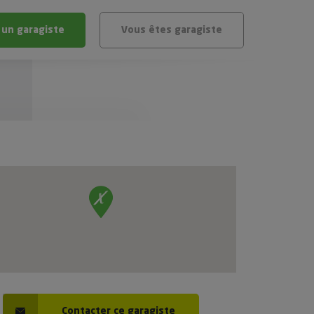
 un garagiste
Vous êtes garagiste
BLÈME
ÉHICULE
VÉHICULE ?
IGIBLE ?
stic gratuit
té de mon véhicule
Contacter ce garagiste