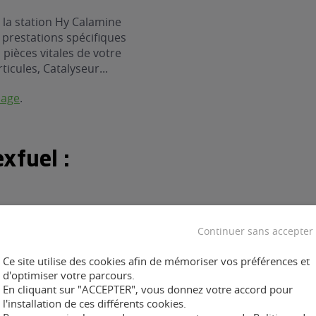
 la station Hy Calamine
 prestations spécifiques
pièces vitales de votre
ticules, Catalyseur...
nage
.
xfuel :
Continuer sans accepter
ent :
Ce site utilise des cookies afin de mémoriser vos préférences et
d'optimiser votre parcours.
En cliquant sur "ACCEPTER", vous donnez votre accord pour
l'installation de ces différents cookies.