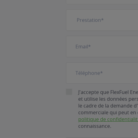
Prestation
(Nécessaire)
E-
mail
(Nécessaire)
Téléphone
(Nécessaire)
RGPD
J'accepte que FlexFuel En
et utilise les données pe
le cadre de la demande d'
commerciale qui peut en 
politique de confidentiali
connaissance.