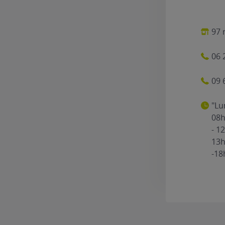
97 
06 
09 
"Lu
08h
- 1
13h
-18