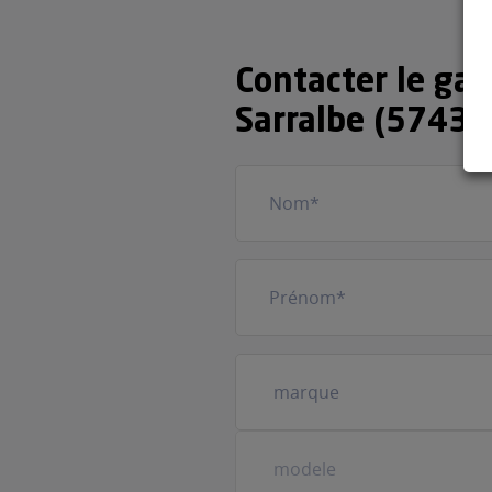
Contacter le ga
Sarralbe (57430
Nom
(Nécessaire)
Prénom
(Nécessaire)
Votre
véhicule
(Nécessaire)