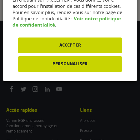
accord pour l'installation de ces différents cookies.
Pour en savoir plus, rendez-vous sur notre page de
Voir notre politique
Politique de confidentialité :
de confidentialité
.
Flexfuel Energy Development
5 avenue des Renardières
ACCEPTER
77250 Ecuelles
France
PERSONNALISER
/
info@flexfuel-company.com
On
On
On
On
On
facebook
twitter
instagram
linkedin
youtube
Accès rapides
Liens
Vanne EGR encrassée :
À propos
fonctionnement, nettoyage et
Presse
remplacement