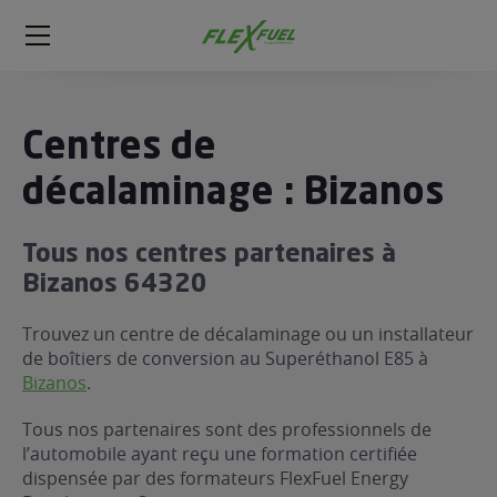
FlexFuel
Méga
menu
ogène
Centres de
ge
décalaminage : Bizanos
 économique
Tous nos centres partenaires à
l E85
Bizanos 64320
FlexFuel
xFuel
Trouvez un centre de décalaminage ou un installateur
 garagiste
de boîtiers de conversion au Superéthanol E85 à
Bizanos
.
économiser du carburant avec
ur le Décalaminage
 garagiste
Tous nos partenaires sont des professionnels de
l’automobile ayant reçu une formation certifiée
dispensée par des formateurs FlexFuel Energy