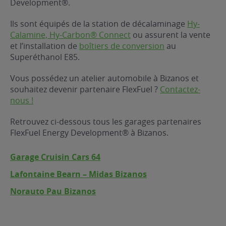
Development®.
ur le Superéthanol
nt
OBLÈME
85
Ils sont équipés de la station de décalaminage
Hy-
VÉHICULE ?
Calamine, Hy-Carbon® Connect
ou assurent la vente
et l’installation de
boîtiers de conversion
au
Superéthanol E85.
nostic gratuit
ÉHICULE
Vous possédez un atelier automobile à Bizanos et
LIGIBLE ?
souhaitez devenir partenaire FlexFuel ?
Contactez-
nous !
tibilité de mon
cule
Retrouvez ci-dessous tous les garages partenaires
e
FlexFuel Energy Development® à Bizanos.
 garagiste
Garage Cruisin Cars 64
Lafontaine Bearn – Midas Bizanos
Norauto Pau Bizanos