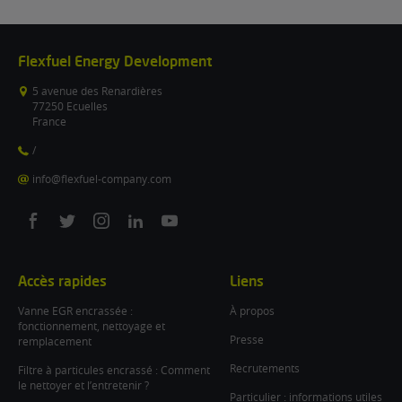
Flexfuel Energy Development
5 avenue des Renardières
77250 Ecuelles
France
/
info@flexfuel-company.com
On
On
On
On
On
facebook
twitter
instagram
linkedin
youtube
Accès rapides
Liens
Vanne EGR encrassée :
À propos
fonctionnement, nettoyage et
Presse
remplacement
Recrutements
Filtre à particules encrassé : Comment
le nettoyer et l’entretenir ?
Particulier : informations utiles