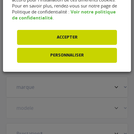
Lafontaine Bearn - Midas
Pour en savoir plus, rendez-vous sur notre page de
Voir notre politique
Politique de confidentialité :
Bizanos de Bizanos (64320)
de confidentialité
.
Nom
(Nécessaire)
ACCEPTER
Prénom
(Nécessaire)
PERSONNALISER
Votre
véhicule
(Nécessaire)
Prestation
(Nécessaire)