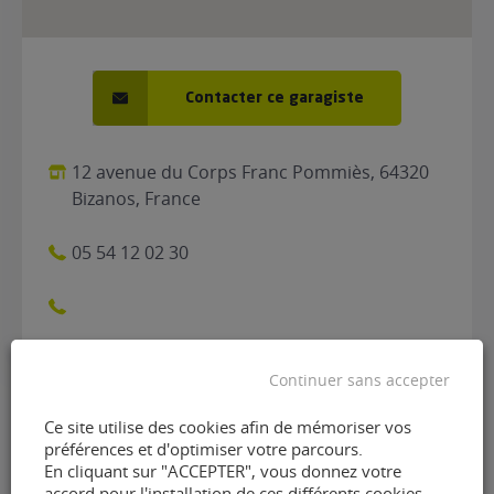
Contacter ce garagiste
12 avenue du Corps Franc Pommiès, 64320
Bizanos, France
05 54 12 02 30
Continuer sans accepter
Ce site utilise des cookies afin de mémoriser vos
préférences et d'optimiser votre parcours.
Contacter le garage
En cliquant sur "ACCEPTER", vous donnez votre
accord pour l'installation de ces différents cookies.