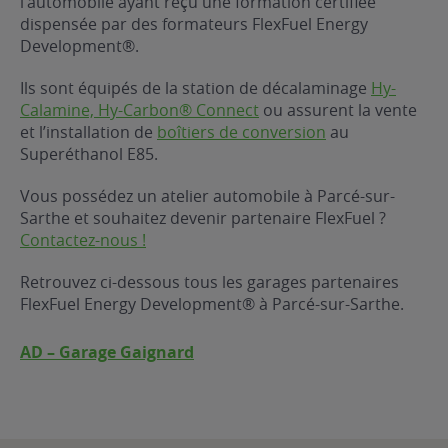
l’automobile ayant reçu une formation certifiée
dispensée par des formateurs FlexFuel Energy
ur le Superéthanol
nt
OBLÈME
85
Development®.
VÉHICULE ?
Ils sont équipés de la station de décalaminage
Hy-
Calamine, Hy-Carbon® Connect
ou assurent la vente
nostic gratuit
et l’installation de
boîtiers de conversion
au
ÉHICULE
Superéthanol E85.
LIGIBLE ?
Vous possédez un atelier automobile à Parcé-sur-
Sarthe et souhaitez devenir partenaire FlexFuel ?
tibilité de mon
Contactez-nous !
cule
e
Retrouvez ci-dessous tous les garages partenaires
 garagiste
FlexFuel Energy Development® à Parcé-sur-Sarthe.
AD – Garage Gaignard