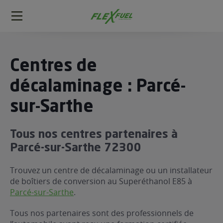
FlexFuel
Méga
menu
ogène
Centres de
ge
décalaminage : Parcé-
sur-Sarthe
 économique
l E85
FlexFuel
Tous nos centres partenaires à
xFuel
Parcé-sur-Sarthe 72300
 garagiste
Trouvez un centre de décalaminage ou un installateur
économiser du carburant avec
de boîtiers de conversion au Superéthanol E85 à
ur le Décalaminage
 garagiste
Parcé-sur-Sarthe
.
Tous nos partenaires sont des professionnels de