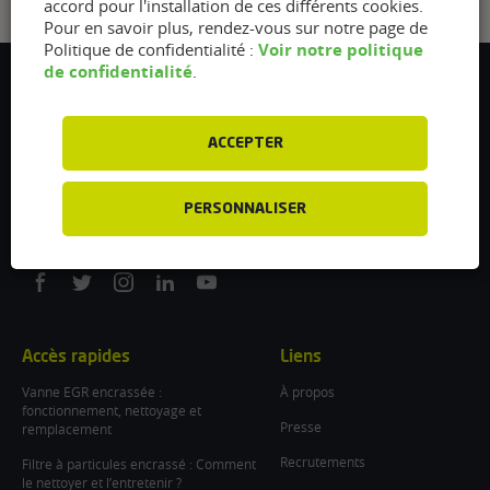
accord pour l'installation de ces différents cookies.
Pour en savoir plus, rendez-vous sur notre page de
Voir notre politique
Politique de confidentialité :
de confidentialité
.
Flexfuel Energy Development
5 avenue des Renardières
77250 Ecuelles
ACCEPTER
France
/
PERSONNALISER
info@flexfuel-company.com
On
On
On
On
On
facebook
twitter
instagram
linkedin
youtube
Accès rapides
Liens
Vanne EGR encrassée :
À propos
fonctionnement, nettoyage et
Presse
remplacement
Recrutements
Filtre à particules encrassé : Comment
le nettoyer et l’entretenir ?