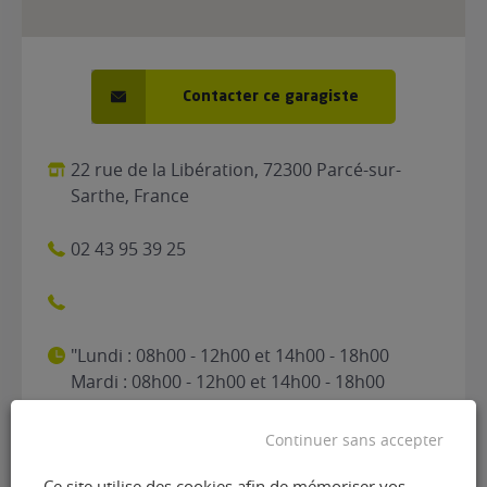
Contacter ce garagiste
22 rue de la Libération, 72300 Parcé-sur-
Sarthe, France
02 43 95 39 25
"Lundi : 08h00 - 12h00 et 14h00 - 18h00
Mardi : 08h00 - 12h00 et 14h00 - 18h00
Mercredi : 08h00 - 12h00 et 14h00 - 18h00
Jeudi : 08h00 - 12h00 et 14h00 - 18h00
Continuer sans accepter
Vendredi : 08h00 - 12h00 et 14h00 - 18h00
Samedi : Fermé Dimanche : Fermé"
Ce site utilise des cookies afin de mémoriser vos