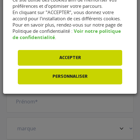
préférences et d'optimiser votre parcours.
En cliquant sur "ACCEPTER", vous donnez votre
accord pour l'installation de ces différents cookies.
Pour en savoir plus, rendez-vous sur notre page de
Contacter le garage AD -
Voir notre politique
Politique de confidentialité :
de confidentialité
.
Garage Gaignard de Parcé-
sur-Sarthe (72300)
ACCEPTER
Nom
(Nécessaire)
PERSONNALISER
Prénom
(Nécessaire)
Votre
véhicule
(Nécessaire)