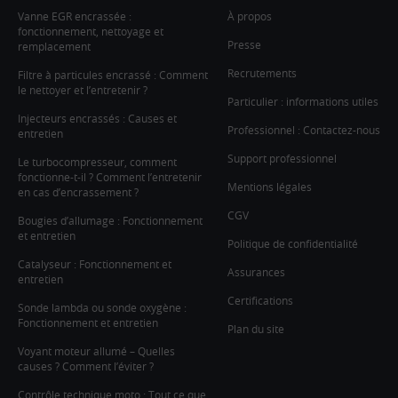
Vanne EGR encrassée :
À propos
fonctionnement, nettoyage et
Presse
remplacement
Recrutements
Filtre à particules encrassé : Comment
le nettoyer et l’entretenir ?
Particulier : informations utiles
Injecteurs encrassés : Causes et
Professionnel : Contactez-nous
entretien
Support professionnel
Le turbocompresseur, comment
fonctionne-t-il ? Comment l’entretenir
Mentions légales
en cas d’encrassement ?
CGV
Bougies d’allumage : Fonctionnement
et entretien
Politique de confidentialité
Catalyseur : Fonctionnement et
Assurances
entretien
Certifications
Sonde lambda ou sonde oxygène :
Fonctionnement et entretien
Plan du site
Voyant moteur allumé – Quelles
causes ? Comment l’éviter ?
Contrôle technique moto : Tout ce que