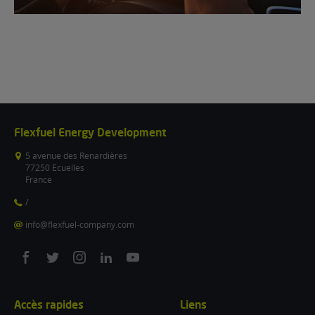
Flexfuel Energy Development
5 avenue des Renardières
77250 Ecuelles
France
/
info@flexfuel-company.com
On
On
On
On
On
facebook
twitter
instagram
linkedin
youtube
Accès rapides
Liens