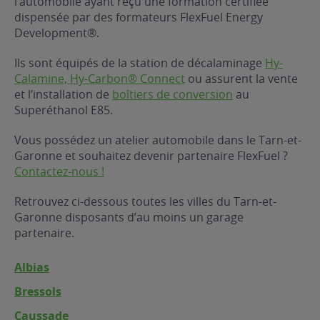
l’automobile ayant reçu une formation certifiée
dispensée par des formateurs FlexFuel Energy
ur le Superéthanol
nt
OBLÈME
85
Development®.
VÉHICULE ?
Ils sont équipés de la station de décalaminage
Hy-
Calamine, Hy-Carbon® Connect
ou assurent la vente
nostic gratuit
et l’installation de
boîtiers de conversion
au
ÉHICULE
Superéthanol E85.
LIGIBLE ?
Vous possédez un atelier automobile dans le Tarn-et-
Garonne et souhaitez devenir partenaire FlexFuel ?
tibilité de mon
Contactez-nous !
cule
e
Retrouvez ci-dessous toutes les villes du Tarn-et-
 garagiste
Garonne disposants d’au moins un garage
partenaire.
Albias
Bressols
Caussade