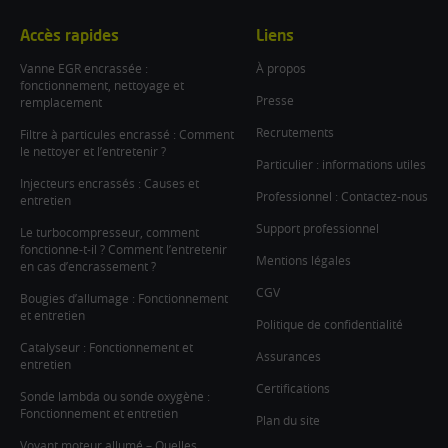
Accès rapides
Liens
Vanne EGR encrassée :
À propos
fonctionnement, nettoyage et
Presse
remplacement
Recrutements
Filtre à particules encrassé : Comment
le nettoyer et l’entretenir ?
Particulier : informations utiles
Injecteurs encrassés : Causes et
Professionnel : Contactez-nous
entretien
Support professionnel
Le turbocompresseur, comment
fonctionne-t-il ? Comment l’entretenir
Mentions légales
en cas d’encrassement ?
CGV
Bougies d’allumage : Fonctionnement
et entretien
Politique de confidentialité
Catalyseur : Fonctionnement et
Assurances
entretien
Certifications
Sonde lambda ou sonde oxygène :
Fonctionnement et entretien
Plan du site
Voyant moteur allumé – Quelles