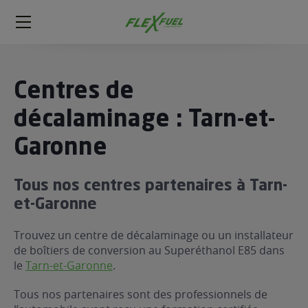
FlexFuel
Méga
menu
ogène
Centres de
ge
décalaminage : Tarn-et-
Garonne
 économique
l E85
FlexFuel
Tous nos centres partenaires à Tarn-
xFuel
et-Garonne
 garagiste
Trouvez un centre de décalaminage ou un installateur
économiser du carburant avec
de boîtiers de conversion au Superéthanol E85 dans
ur le Décalaminage
 garagiste
le
Tarn-et-Garonne
.
Tous nos partenaires sont des professionnels de