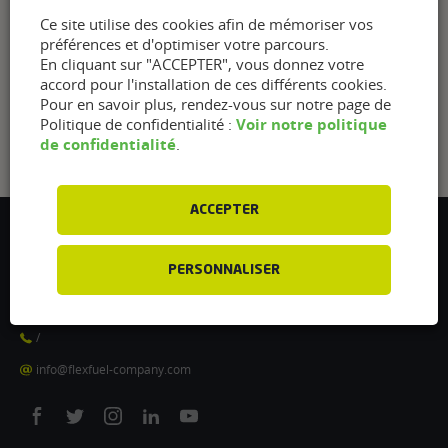
Ce site utilise des cookies afin de mémoriser vos
préférences et d'optimiser votre parcours.
En cliquant sur "ACCEPTER", vous donnez votre
accord pour l'installation de ces différents cookies.
Pour en savoir plus, rendez-vous sur notre page de
Voir notre politique
Politique de confidentialité :
de confidentialité
.
ACCEPTER
Flexfuel Energy Development
5 avenue des Renardières
PERSONNALISER
77250 Ecuelles
France
/
info@flexfuel-company.com
On
On
On
On
On
facebook
twitter
instagram
linkedin
youtube