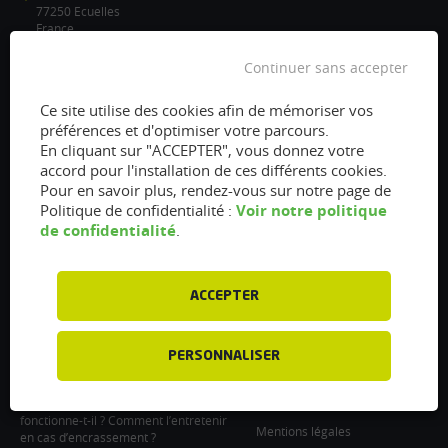
77250 Ecuelles
France
/
Continuer sans accepter
info@flexfuel-company.com
Ce site utilise des cookies afin de mémoriser vos
préférences et d'optimiser votre parcours.
On
On
On
On
On
En cliquant sur "ACCEPTER", vous donnez votre
accord pour l'installation de ces différents cookies.
facebook
twitter
instagram
linkedin
youtube
Pour en savoir plus, rendez-vous sur notre page de
Accès rapides
Liens
Voir notre politique
Politique de confidentialité :
de confidentialité
.
Vanne EGR encrassée :
À propos
fonctionnement, nettoyage et
Presse
remplacement
ACCEPTER
Recrutements
Filtre à particules encrassé : Comment
le nettoyer et l’entretenir ?
Particulier : informations utiles
Injecteurs encrassés : Causes et
PERSONNALISER
Professionnel : Contactez-nous
entretien
Support professionnel
Le turbocompresseur, comment
fonctionne-t-il ? Comment l’entretenir
Mentions légales
en cas d’encrassement ?