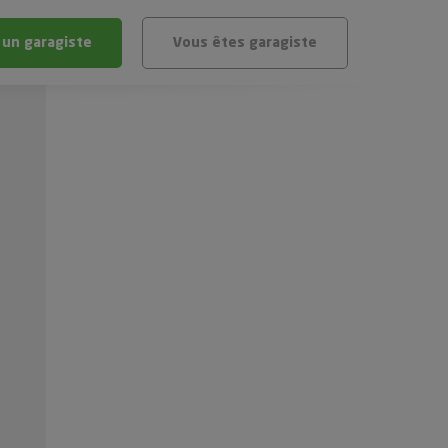
 un garagiste
Vous êtes garagiste
BLÈME
ÉHICULE
VÉHICULE ?
IGIBLE ?
stic gratuit
té de mon véhicule