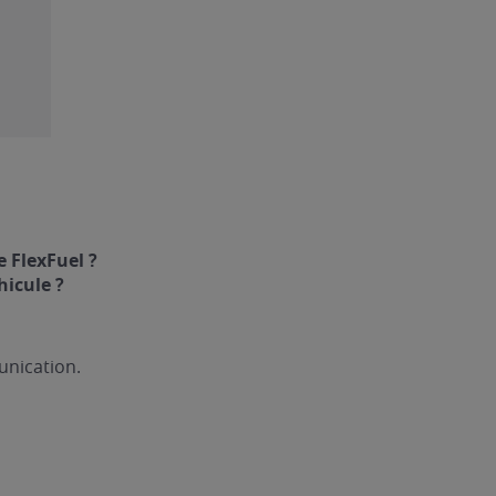
 FlexFuel ?
hicule ?
unication.