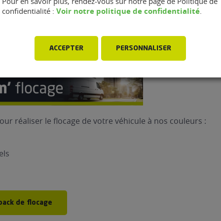
Pour en savoir plus, rendez-vous sur notre page de Politique de
Voir notre politique de confidentialité
confidentialité :
.
 pack de vidéo décalaminage
ACCEPTER
PERSONNALISER
pour réaliser le flocage de votre véhicule à nos couleurs :
els
pack de flocage