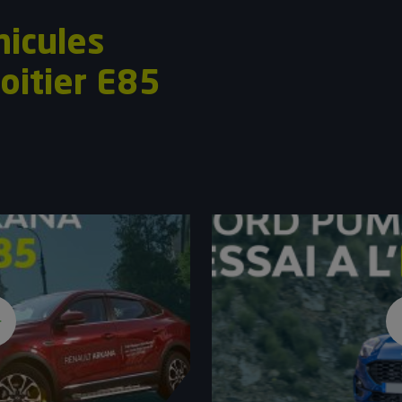
hicules
oitier E85