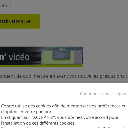
tation
pack Carbon FAP
ontient de quoi mettre en avant vos nouvelles prestations :
Continuer sans accepter
ns du décalaminage
s de la conversion éthanol
Ce site utilise des cookies afin de mémoriser vos préférences et
d'optimiser votre parcours.
En cliquant sur "ACCEPTER", vous donnez votre accord pour
l'installation de ces différents cookies.
pack de vidéo E85