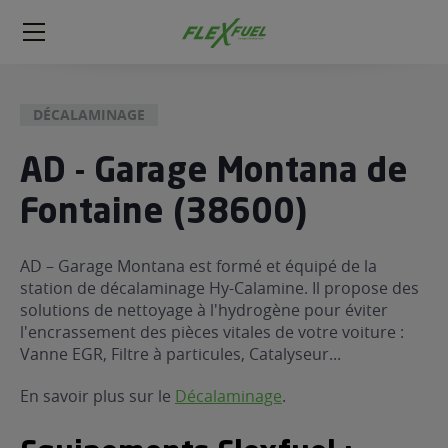
FlexFuel
Méga
menu
DÉCALAMINAGE
ogène
ge
AD - Garage Montana de
Fontaine (38600)
 économique
l E85
FlexFuel
AD – Garage Montana est formé et équipé de la
station de décalaminage Hy-Calamine. Il propose des
xFuel
solutions de nettoyage à l'hydrogène pour éviter
 garagiste
l'encrassement des pièces vitales de votre voiture :
économiser du carburant avec
Vanne EGR, Filtre à particules, Catalyseur...
ur le Décalaminage
 garagiste
En savoir plus sur le
Décalaminage
.