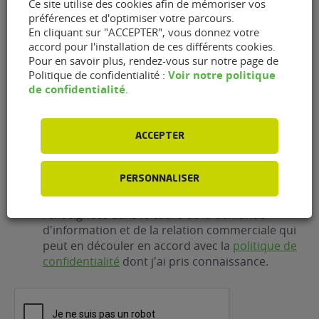
Ce site utilise des cookies afin de mémoriser vos
préférences et d'optimiser votre parcours.
En cliquant sur "ACCEPTER", vous donnez votre
accord pour l'installation de ces différents cookies.
E-
Pour en savoir plus, rendez-vous sur notre page de
Voir notre politique
mail
(Nécessaire)
Politique de confidentialité :
de confidentialité
.
Téléphone
(Nécessaire)
ACCEPTER
PERSONNALISER
RGPD
J'accepte que FlexFuel Energy Development
collecte et utilise les données personnelles
renseignées dans le cadre de la demande
d'information et de la relation commerciale qui
peut en découler en accord avec la
politique de
confidentialité
dont j'ai pris connaissance.
CAPTCHA