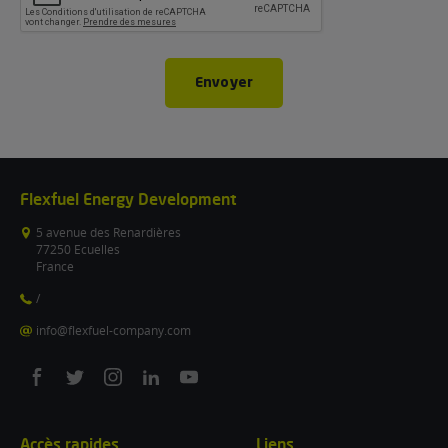
Envoyer
Flexfuel Energy Development
5 avenue des Renardières
77250 Ecuelles
France
/
info@flexfuel-company.com
On
On
On
On
On
facebook
twitter
instagram
linkedin
youtube
Accès rapides
Liens