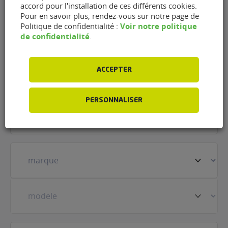
accord pour l'installation de ces différents cookies.
Autobacs Bonneuil de
Pour en savoir plus, rendez-vous sur notre page de
Voir notre politique
Politique de confidentialité :
Bonneuil-sur-Marne (94380)
de confidentialité
.
Nom
(Nécessaire)
ACCEPTER
PERSONNALISER
Prénom
(Nécessaire)
Votre
véhicule
(Nécessaire)
Prestation
(Nécessaire)