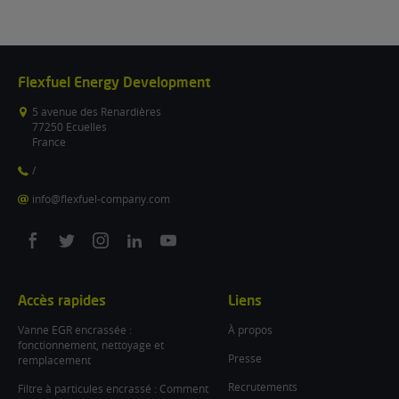
Flexfuel Energy Development
5 avenue des Renardières
77250 Ecuelles
France
/
info@flexfuel-company.com
On
On
On
On
On
facebook
twitter
instagram
linkedin
youtube
Accès rapides
Liens
Vanne EGR encrassée :
À propos
fonctionnement, nettoyage et
Presse
remplacement
Recrutements
Filtre à particules encrassé : Comment