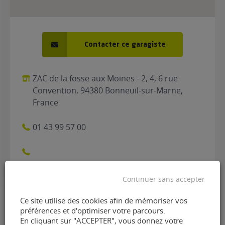
Contacter ce garagiste
ZAC de la fosse aux Moines - 2, 4, 6 rue
Convention, 94380 Bonneuil-sur-Marne,
France
01 43 99 57 00
Continuer sans accepter
Ce site utilise des cookies afin de mémoriser vos
préférences et d'optimiser votre parcours.
En cliquant sur "ACCEPTER", vous donnez votre
Contacter le garage