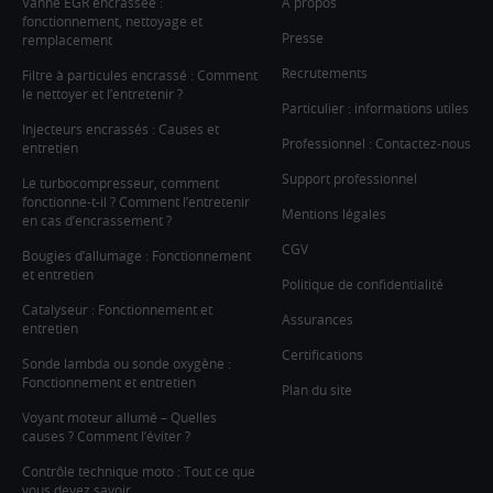
Vanne EGR encrassée :
À propos
fonctionnement, nettoyage et
Presse
remplacement
Recrutements
Filtre à particules encrassé : Comment
le nettoyer et l’entretenir ?
Particulier : informations utiles
Injecteurs encrassés : Causes et
Professionnel : Contactez-nous
entretien
Support professionnel
Le turbocompresseur, comment
fonctionne-t-il ? Comment l’entretenir
Mentions légales
en cas d’encrassement ?
CGV
Bougies d’allumage : Fonctionnement
et entretien
Politique de confidentialité
Catalyseur : Fonctionnement et
Assurances
entretien
Certifications
Sonde lambda ou sonde oxygène :
Fonctionnement et entretien
Plan du site
Voyant moteur allumé – Quelles
causes ? Comment l’éviter ?
Contrôle technique moto : Tout ce que
vous devez savoir