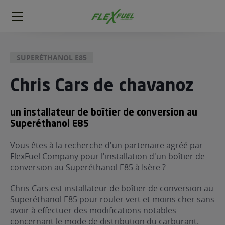
FlexFuel
Méga
menu
SUPERÉTHANOL E85
ogène
ge
Chris Cars de chavanoz
 économique
un installateur de boîtier de conversion au
l E85
Superéthanol E85
FlexFuel
Vous êtes à la recherche d'un partenaire agréé par
xFuel
FlexFuel Company pour l'installation d'un boîtier de
 garagiste
conversion au Superéthanol E85 à Isère ?
économiser du carburant avec
ur le Décalaminage
Chris Cars est installateur de boîtier de conversion au
 garagiste
Superéthanol E85 pour rouler vert et moins cher sans
avoir à effectuer des modifications notables
concernant le mode de distribution du carburant.