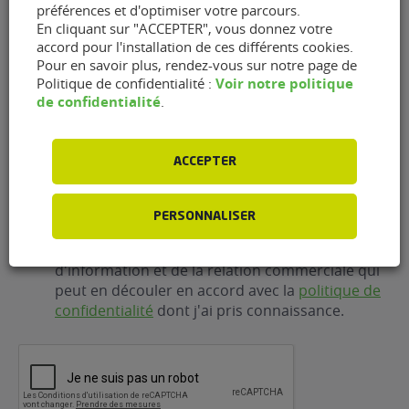
préférences et d'optimiser votre parcours.
En cliquant sur "ACCEPTER", vous donnez votre
accord pour l'installation de ces différents cookies.
E-
Pour en savoir plus, rendez-vous sur notre page de
mail
(Nécessaire)
Voir notre politique
Politique de confidentialité :
de confidentialité
.
Téléphone
(Nécessaire)
ACCEPTER
RGPD
J'accepte que FlexFuel Energy Development
PERSONNALISER
collecte et utilise les données personnelles
renseignées dans le cadre de la demande
d'information et de la relation commerciale qui
peut en découler en accord avec la
politique de
confidentialité
dont j'ai pris connaissance.
CAPTCHA