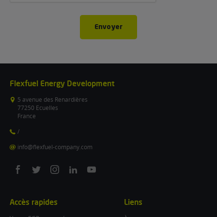
Envoyer
Flexfuel Energy Development
5 avenue des Renardières
77250 Ecuelles
France
/
info@flexfuel-company.com
On
On
On
On
On
facebook
twitter
instagram
linkedin
youtube
Accès rapides
Liens