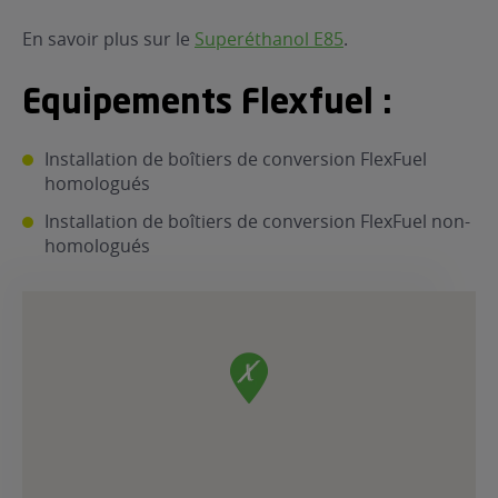
ur le Superéthanol
nt
OBLÈME
En savoir plus sur le
Superéthanol E85
.
85
VÉHICULE ?
Equipements Flexfuel :
nostic gratuit
ÉHICULE
Installation de boîtiers de conversion FlexFuel
homologués
LIGIBLE ?
Installation de boîtiers de conversion FlexFuel non-
homologués
tibilité de mon
cule
e
 garagiste