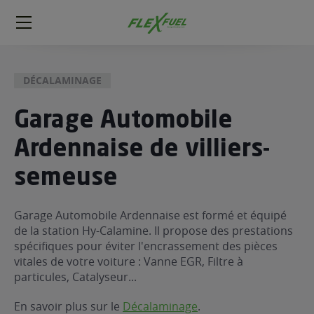
FlexFuel
Méga
menu
DÉCALAMINAGE
ogène
ge
Garage Automobile
Ardennaise de villiers-
 économique
l E85
semeuse
FlexFuel
xFuel
Garage Automobile Ardennaise est formé et équipé
 garagiste
de la station Hy-Calamine. Il propose des prestations
économiser du carburant avec
spécifiques pour éviter l'encrassement des pièces
vitales de votre voiture : Vanne EGR, Filtre à
ur le Décalaminage
 garagiste
particules, Catalyseur...
En savoir plus sur le
Décalaminage
.