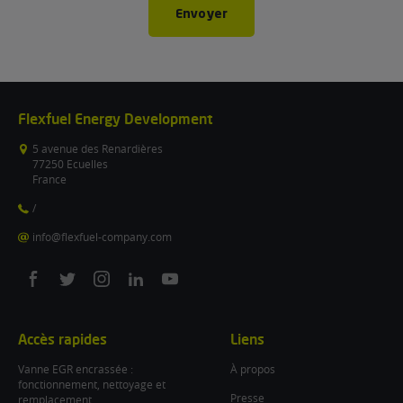
Envoyer
Flexfuel Energy Development
5 avenue des Renardières
77250 Ecuelles
France
/
info@flexfuel-company.com
On
On
On
On
On
facebook
twitter
instagram
linkedin
youtube
Accès rapides
Liens
Vanne EGR encrassée :
À propos
fonctionnement, nettoyage et
Presse
remplacement