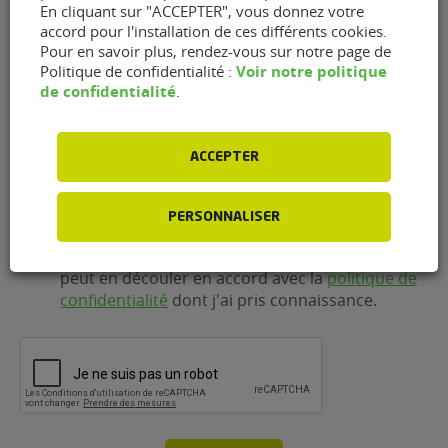
En cliquant sur "ACCEPTER", vous donnez votre
E-
accord pour l'installation de ces différents cookies.
mail
(Nécessaire)
Pour en savoir plus, rendez-vous sur notre page de
Voir notre politique
Politique de confidentialité :
de confidentialité
.
Téléphone
(Nécessaire)
ACCEPTER
RGPD
J'accepte que FlexFuel Energy Development
collecte et utilise les données personnelles
PERSONNALISER
renseignées dans le cadre de la demande
d'information et de la relation commerciale qui
peut en découler en accord avec la
politique de
confidentialité
dont j'ai pris connaissance.
CAPTCHA