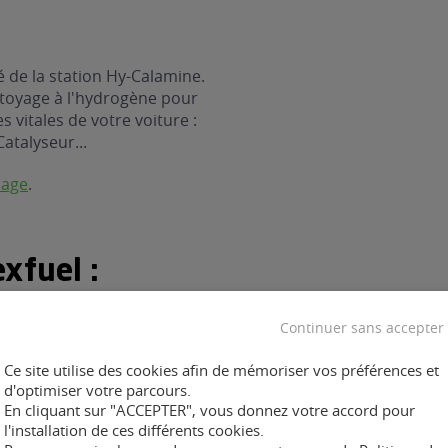
 de la station Hy-Calamine.
ttoyage à l'hydrogène pour
 vitales de votre voiture :
Catalyseur...
nage
.
xfuel :
Continuer sans accepter
Ce site utilise des cookies afin de mémoriser vos préférences et
d'optimiser votre parcours.
ent :
En cliquant sur "ACCEPTER", vous donnez votre accord pour
l'installation de ces différents cookies.