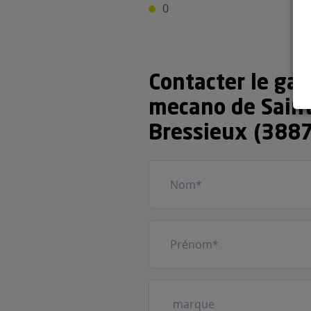
0
Contacter le ga
mecano de Saint
Bressieux (388
Nom
(Nécessaire)
Prénom
(Nécessaire)
Votre
véhicule
(Nécessaire)