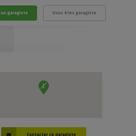
 un garagiste
Vous êtes garagiste
BLÈME
ÉHICULE
VÉHICULE ?
IGIBLE ?
stic gratuit
té de mon véhicule
Contacter ce garagiste