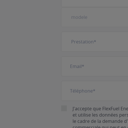
Prestation
(Nécessaire)
E-
mail
(Nécessaire)
Téléphone
(Nécessaire)
RGPD
J'accepte que FlexFuel En
et utilise les données pe
le cadre de la demande d'
commerciale qui peut en 