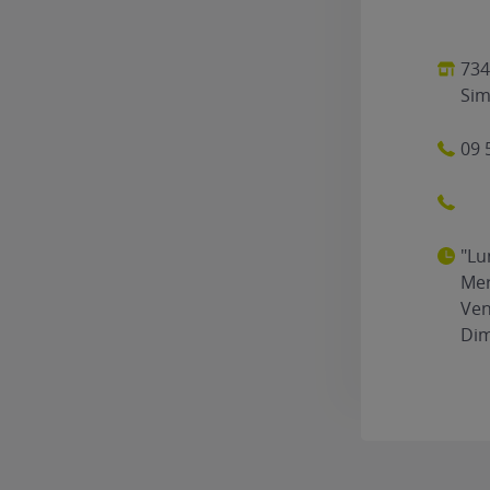
734
Sim
09 
"Lu
Mer
Ven
Dim