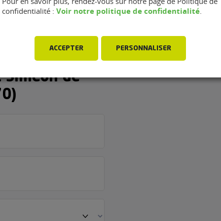
Pour en savoir plus, rendez-vous sur notre page de Politique de
Voir notre politique de confidentialité
confidentialité :
.
ACCEPTER
PERSONNALISER
rage My
-Siméon-de-
70)