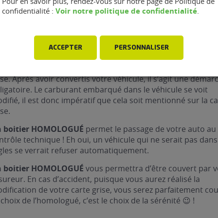
Pour en savoir plus, rendez-vous sur notre page de Politique de
us êtes ici, vous connaissez déjà la différence entre homolog
Voir notre politique de confidentialité
confidentialité :
.
ur celles et ceux qui l’ignorent, on vous le réexplique ra
ACCEPTER
PERSONNALISER
 boitier HOMOLOGUÉ
permet de mettre à jour votre carte
ise. Après avoir convertis votre véhicule, il s’agit une démar
ligatoire. Le carburant embarqué dans le véhicule se voit
difié, il est donc impératif que cela soit mentionné sur la c
ise.
 boitier HOMOLOGUÉ
permet le passage de votre auto au
ntrôle technique ! Eh oui, un véhicule qui ne serait pas dans
gles se verrait refuser automatiquement.
 boitier HOMOLOGUÉ
vous permettra d’être couvert par v
sureur. En cas d’accident, puisque vous aurez réalisé la
dification de votre carte grise, vous serez parfaitement cou
 choix de l’homologué, c’est le choix de la sérénité 😉 !