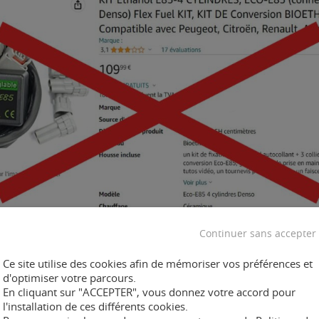
che lorsque vous naviguez sur internet…
Tous les boîtiers
Continuer sans accepter
ucoup d’entreprises peu scrupuleuses tentent de surfer
n effet, en investiguant sur le web, vous trouverez des dispo
Ce site utilise des cookies afin de mémoriser vos préférences et
200€ à 300€. Pour éviter tous quiproquos, ce n’est pas comp
d'optimiser votre parcours.
oût inférieur à 700€ que vous pourriez installez-vous même
En cliquant sur "ACCEPTER", vous donnez votre accord pour
l'installation de ces différents cookies.