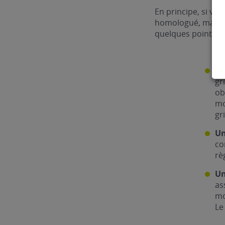
En principe, si vo
homologué, mais po
quelques points :
Un
gr
ob
mo
gr
Un
co
rè
Un
as
mo
Le