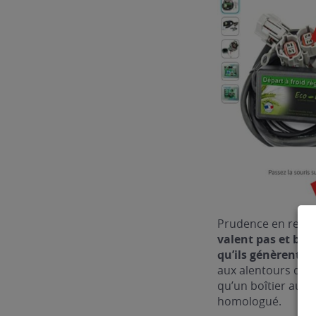
Prudence en revan
valent pas et bea
qu’ils génèrent
. E
aux alentours des 
qu’un boîtier au c
homologué.