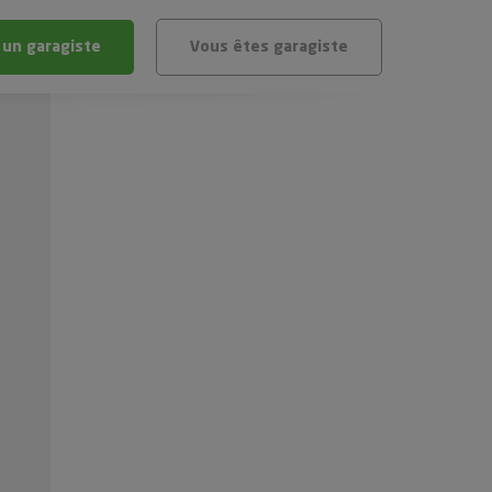
 un garagiste
Vous êtes garagiste
BLÈME
ÉHICULE
VÉHICULE ?
IGIBLE ?
stic gratuit
té de mon véhicule