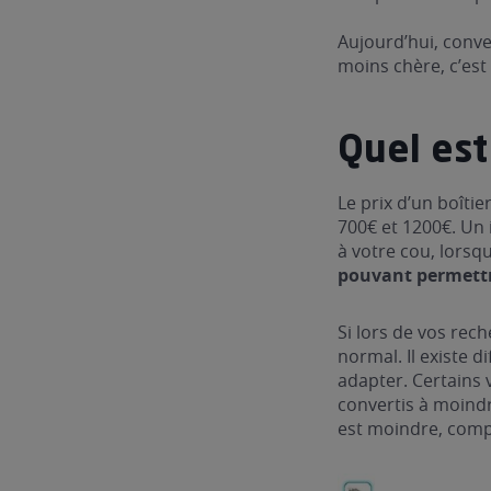
Aujourd’hui, conver
moins chère, c’est
Quel est
Le prix d’un boîti
700€ et 1200€. Un
à votre cou, lorsq
pouvant permettre
Si lors de vos reche
normal. Il existe 
adapter. Certains 
convertis à moindr
est moindre, compa