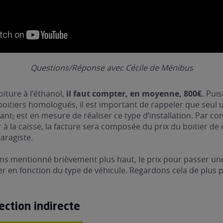
Questions/Réponse avec Cécile de Ménibus
iture à l’éthanol,
il faut compter, en moyenne, 800€.
Puis
oitiers homologués, il est important de rappeler que seul 
cant
,
est en mesure de réaliser ce type d’installation. Par c
 la caisse, la facture sera composée du prix du boitier de 
aragiste.
s mentionné brièvement plus haut, le prix pour passer une
ier en fonction du type de véhicule. Regardons cela de plus p
jection indirecte