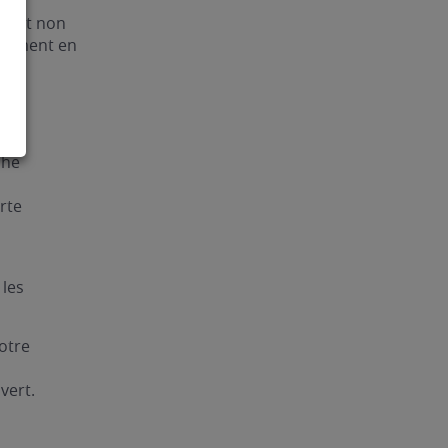
ué et non
pidement en
che
arte
 les
otre
vert.